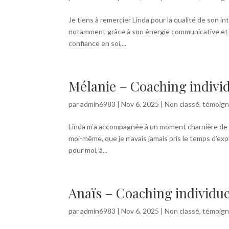
Je tiens à remercier Linda pour la qualité de son i
notamment grâce à son énergie communicative et sa
confiance en soi,...
Mélanie – Coaching indivi
par
admin6983
|
Nov 6, 2025
|
Non classé
,
témoig
Linda m’a accompagnée à un moment charnière de ma
moi-même, que je n’avais jamais pris le temps d’exp
pour moi, à...
Anaïs – Coaching individue
par
admin6983
|
Nov 6, 2025
|
Non classé
,
témoig