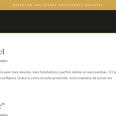
RÉSERVER UNE SÉANCE DÉCOUVERTE GRATUITE
el
nages
ais avec mes doutes, mes hésitations, parfois même un peu perdue… Et à
lus confiante. Grâce à votre écoute profonde, votre manière de poser les
e”
nages