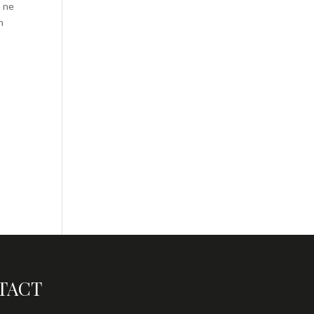
n ne
n
TACT