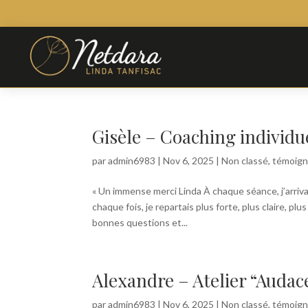
Gisèle – Coaching individu
par
admin6983
|
Nov 6, 2025
|
Non classé
,
témoig
« Un immense merci Linda À chaque séance, j’arriv
chaque fois, je repartais plus forte, plus claire, p
bonnes questions et...
Alexandre – Atelier “Audac
par
admin6983
|
Nov 6, 2025
|
Non classé
,
témoig